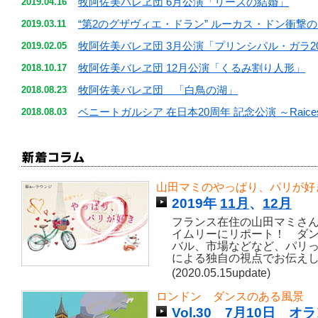
牧阿佐美バレヱ団 6月公演「リーズの結婚」
2019.04.16
“第2のグザヴィエ・ドラン” ルーカス・ドン衝撃のデビ
2019.03.11
牧阿佐美バレヱ団 3月公演「プリンシパル・ガラ20
2019.02.05
牧阿佐美バレヱ団 12月公演「くるみ割り人形」
2018.10.17
牧阿佐美バレヱ団 「白鳥の湖」
2018.08.23
ベニートガルシア 在日本20周年 記念公演 ～Raices y
2018.08.03
山田マミのやっぱり、パリが好
2019年
11月
、
12月
フランス在住の山田マミさ
イムリーにリポート！ ダ
バル、市場などなど、パリ
による独自の視点でお伝え
(2020.05.15update)
ロンドン ダンスのある風景
Vol.30 7月10日