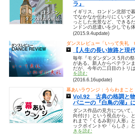
ラ』
イギリス、ロンドン北部で
でなかなか伝わりにくいダ
っとした光景など、できる
ンドンの息遣いを少しでも
(2015.9.4update)
ダンスレビュー「いって失礼 
【人生の長い旅路と現
毎年『モダンダンス 5月の
がある。新人からベテラン
だが、今年の二日目のトリは北
を読む
(2016.6.16update)
幕あいラウンジ：うらわまこと
Vol.92 古典の格調
パニーの『白鳥の湖』
ダンス作品の見方について
向付け）という視点から、
れまで『くるみ割り人形』
ックポイントや「らしさ」
きを読む