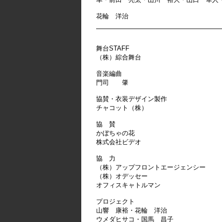
花輪 洋治
舞台STAFF
（株）綜合舞台
音楽編曲
門司 肇
協賛・衣装デザイン製作
チャコット（株）
協 賛
かぼちゃの花
株式会社ビデオ
協 力
（株）アップフロントエージェンシー
（株）オデッセー
オフィスキャトルマン
プロジェクト
山響 康裕・花輪 洋治
ウメダヒサコ・国馬 昌子