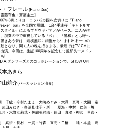
レ・フレール
(Piano Duo)
【斎藤守也・斎藤圭土】
007年3月よりヨーロッパ2カ国を皮切りに「Piano
reaker Tour」を全国で展開。 1台4手連弾「キャトルマ
ンスタイル」によるブギウギピアノがベース。二人が作
曲、演奏の中で重視している『和』、『響和』とも呼べ
る響きあう音は、縦横無尽に鍵盤から生まれ出る一つの
波動となり、聞く人の魂を揺さぶる。最近ではTV CMに
も出演。今回は、生誕100周年を記念して服部良一メドレ
も!
.D.A.ダンサーズとのコラボレーションで、SHOW UP!
坂本あきら
中山航介
(パーカッション演奏)
間 千紘・今村たまえ・大崎めぐみ・大澤 真弓・大園 泰
智・武田みゆき・多治見佳子・所 夏海・中村 仁美・堀
れお・水野江莉花・矢嶋美紗穂・保田 真澄・柳沢 里奈・
 真悟・長村 一貴・竹森 直亮・二橋 純・本堂 宏
・中川 大志