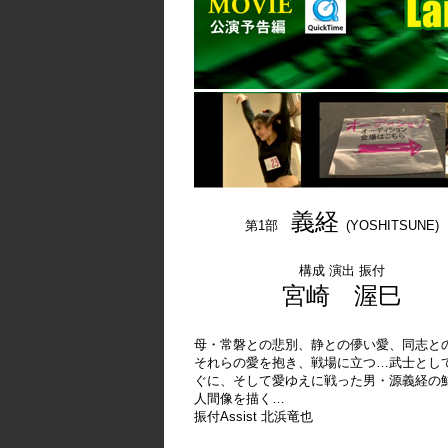
義経
第1部
(YOSHITSUNE)
構成 演出 振付
宮崎 渥巳
母・常磐との悲別、静との儚い愛、同志と
それらの愛を抱き、戦場に立つ…武士とし
ぐに、そして愛ゆえに戦った男・源義経の
人間像を描く…
振付Assist 北浜竜也