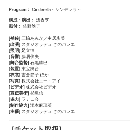
Program：
Cinderella～シンデレラ～
構成・演出：
浅香亨
振付：
佐野映子
[補佐]
三輪あみか／中居歩美
[出演]
スタジオラデュ さのバレエ
[照明]
足立恒
[音響]
藤居俊夫
[舞台監督]
石黒勝巳
[装置]
東宝舞台
[衣裳]
吉倉節子 ほか
[写真]
株式会社エー・アイ
[ビデオ]
株式会社ビデオ
[宣伝美術]
杉坂信
[協力]
ラデュ会
[制作協力]
瀧本麻璃英
[主催]
スタジオラデュ さのバレエ
[チケット取扱]