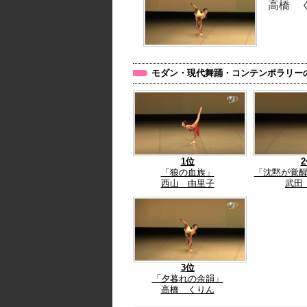
高橋 
モダン・現代舞踊・コンテンポラリーの
1位
「狼の血族」
「沈黙が覚
西山 由里子
武田
3位
「夕暮れの余韻」
高橋 くりん