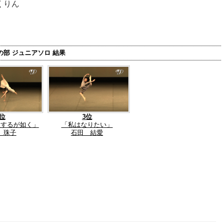
くりん
部 ジュニアソロ 結果
2位
3位
醒するが如く」
「私はなりたい」
 珠子
石田 結愛