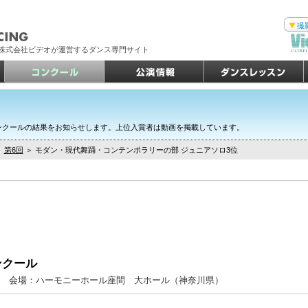
撮
株式会社ビデオが運営するダンス専門サイト
ンクールの結果をお知らせします。上位入賞者は動画を掲載しています。
＞
第6回
＞ モダン・現代舞踊・コンテンポラリーの部 ジュニアソロ3位
ンクール
8日(日) 会場：ハーモニーホール座間 大ホール（神奈川県）